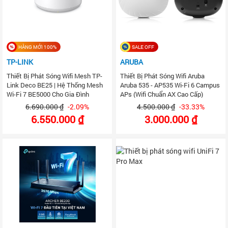
HÀNG MỚI 100%
SALE OFF
TP-LINK
ARUBA
Thiết Bị Phát Sóng Wifi Mesh TP-
Thiết Bị Phát Sóng Wifi Aruba
Link Deco BE25 | Hệ Thống Mesh
Aruba 535 - AP535 Wi-Fi 6 Campus
Wi-Fi 7 BE5000 Cho Gia Đình
APs (Wifi Chuẩn AX Cao Cấp)
6.690.000 ₫
-2.09%
4.500.000 ₫
-33.33%
6.550.000 ₫
3.000.000 ₫