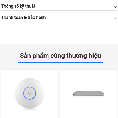
Thông số kỹ thuật
Thanh toán & Bảo hành
Sản phẩm cùng thương hiệu
Những tính năng nổi bật:
Linh hoạt với hai loại anten
Một trong những điểm nổi bật của UniFi 7 Outdoor chính là khả năng
linh hoạt trong việc lựa chọn và chuyển đổi giữa hai loại anten: anten
định hướng bên trong và anten đa hướng bên ngoài.
Anten định hướng:
Tích hợp sẵn bên trong thiết bị, anten định
hướng giúp tập trung tín hiệu WiFi vào một khu vực cụ thể, tối
ưu hóa hiệu suất và giảm thiểu nhiễu. Đây là lựa chọn lý tưởng