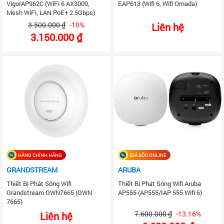
VigorAP962C (WiFi 6 AX3000,
EAP613 (Wifi 6, Wifi Omada)
Mesh WiFi, LAN PoE+ 2.5Gbps)
3.500.000 ₫
-10%
Liên hệ
3.150.000 ₫
HÀNG CHÍNH HÃNG
GIÁ SỐC ONLINE
GRANDSTREAM
ARUBA
Thiết Bị Phát Sóng Wifi
Thiết Bị Phát Sóng Wifi Aruba
Grandstream GWN7665 (GWN
AP555 (AP555/IAP 555 Wifi 6)
7665)
7.600.000 ₫
-13.16%
Liên hệ