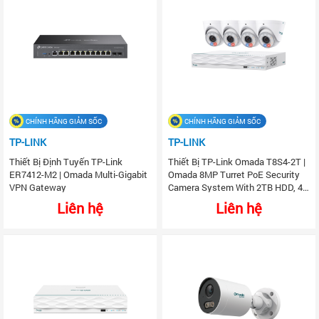
CHÍNH HÃNG GIẢM SỐC
CHÍNH HÃNG GIẢM SỐC
TP-LINK
TP-LINK
Thiết Bị Định Tuyến TP-Link
Thiết Bị TP-Link Omada T8S4-2T |
ER7412-M2 | Omada Multi-Gigabit
Omada 8MP Turret PoE Security
VPN Gateway
Camera System With 2TB HDD, 4
Cameras With 16-Channel NVR
Liên hệ
Liên hệ