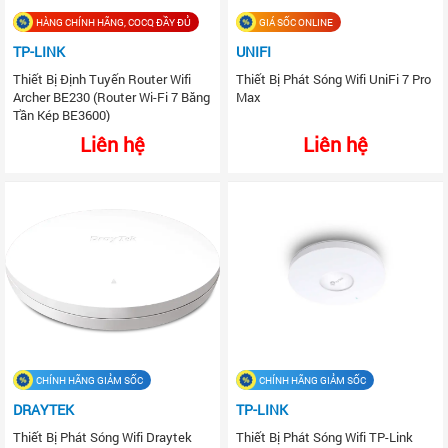
HÀNG CHÍNH HÃNG, COCQ ĐẦY ĐỦ
GIÁ SỐC ONLINE
TP-LINK
UNIFI
Thiết Bị Định Tuyến Router Wifi
Thiết Bị Phát Sóng Wifi UniFi 7 Pro
Archer BE230 (Router Wi-Fi 7 Băng
Max
Tần Kép BE3600)
Liên hệ
Liên hệ
CHÍNH HÃNG GIẢM SỐC
CHÍNH HÃNG GIẢM SỐC
DRAYTEK
TP-LINK
Thiết Bị Phát Sóng Wifi Draytek
Thiết Bị Phát Sóng Wifi TP-Link