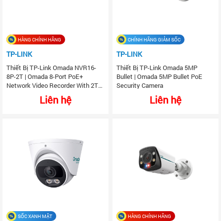
HÀNG CHÍNH HÃNG
CHÍNH HÃNG GIẢM SỐC
TP-LINK
TP-LINK
Thiết Bị TP-Link Omada NVR16-
Thiết Bị TP-Link Omada 5MP
8P-2T | Omada 8-Port PoE+
Bullet | Omada 5MP Bullet PoE
Network Video Recorder With 2TB
Security Camera
HDD, Up To 16 Channel
Liên hệ
Liên hệ
SỐC XANH MẶT
HÀNG CHÍNH HÃNG