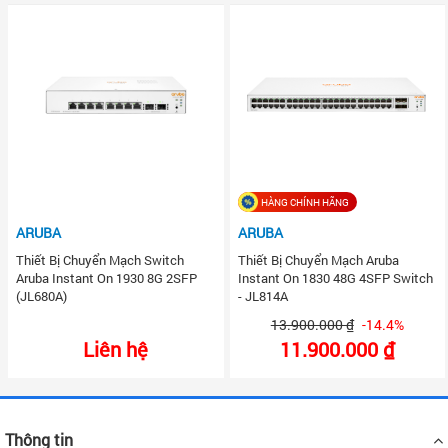
HÀNG CHÍNH HÃNG
ARUBA
ARUBA
Thiết Bị Chuyển Mạch Switch
Thiết Bị Chuyển Mạch Aruba
Aruba Instant On 1930 8G 2SFP
Instant On 1830 48G 4SFP Switch
(JL680A)
- JL814A
13.900.000 ₫
-14.4%
Liên hệ
11.900.000 ₫
Thông tin