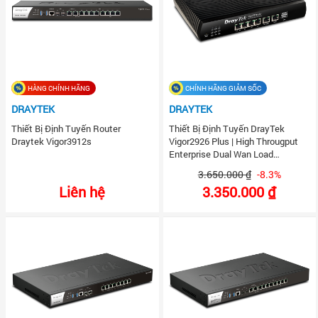
HÀNG CHÍNH HÃNG
CHÍNH HÃNG GIẢM SỐC
DRAYTEK
DRAYTEK
Thiết Bị Định Tuyến Router
Thiết Bị Định Tuyến DrayTek
Draytek Vigor3912s
Vigor2926 Plus | High Througput
Enterprise Dual Wan Load
Balancing VPN Router
3.650.000 ₫
-8.3%
Liên hệ
3.350.000 ₫