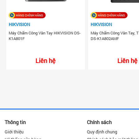
HÀNG CHÍNH HÃNG
HÀNG CHÍNH HÃNG
HIKVISION
HIKVISION
Máy Chấm Công Vân Tay HIKVISION DS-
Máy Chấm Công Vân Tay, 
K1A801F
DS-K1A802AMF
Liên hệ
Liên hệ
Thông tin
Chính sách
Giới thiệu
Quy định chung