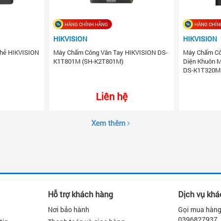
HÀNG CHÍNH HÃNG
HÀNG CHÍN
HIKVISION
HIKVISION
Thẻ HIKVISION
Máy Chấm Công Vân Tay HIKVISION DS-
Máy Chấm Cô
K1T801M (SH-K2T801M)
Diện Khuôn 
DS-K1T320
Liên hệ
Xem thêm
Hỗ trợ khách hàng
Dịch vụ kh
Nơi bảo hành
Gọi mua hàng
0396827937