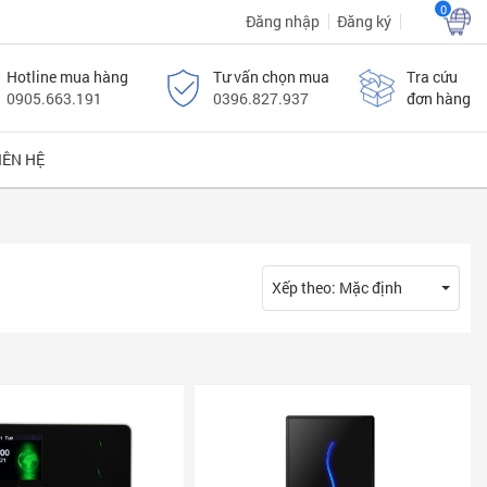
0
Đăng nhập
Đăng ký
Hotline mua hàng
Tư vấn chọn mua
Tra cứu
0905.663.191
0396.827.937
đơn hàng
IÊN HỆ
Xếp theo: Mặc định