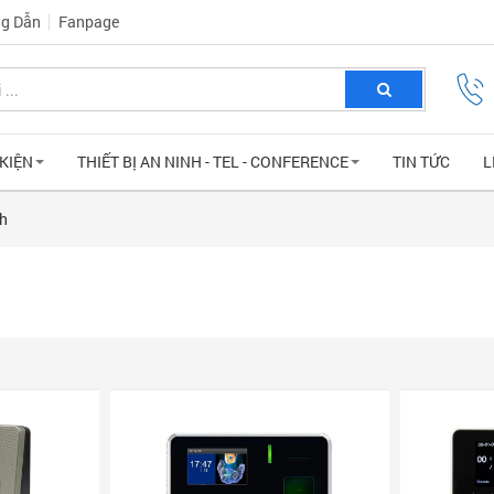
g Dẫn
Fanpage
 KIỆN
THIẾT BỊ AN NINH - TEL - CONFERENCE
TIN TỨC
L
h