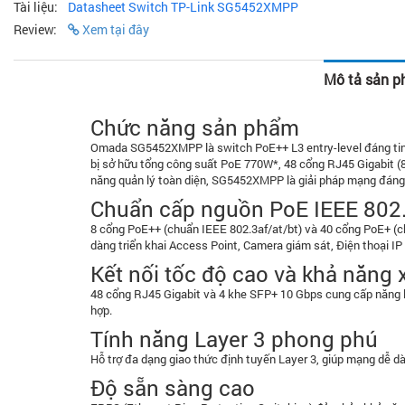
Tài liệu:
Datasheet Switch TP-Link SG5452XMPP
Review:
Xem tại đây
Mô tả sản 
Chức năng sản phẩm
Omada SG5452XMPP là switch PoE++ L3 entry-level đáng tin cậ
bị sở hữu tổng công suất PoE 770W*, 48 cổng RJ45 Gigabit (
năng quản lý toàn diện, SG5452XMPP là giải pháp mạng đáng 
Chuẩn cấp nguồn PoE IEEE 802.
8 cổng PoE++ (chuẩn IEEE 802.3af/at/bt) và 40 cổng PoE+ (chu
dàng triển khai Access Point, Camera giám sát, Điện thoại IP
Kết nối tốc độ cao và khả năn
48 cổng RJ45 Gigabit và 4 khe SFP+ 10 Gbps cung cấp năng lự
hợp.
Tính năng Layer 3 phong phú
Hỗ trợ đa dạng giao thức định tuyến Layer 3, giúp mạng dễ 
Độ sẵn sàng cao