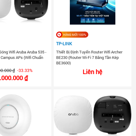
HÀNG MỚI 100%
TP-LINK
Sóng Wifi Aruba Aruba 535 -
Thiết Bị Định Tuyến Router Wifi Archer
6 Campus APs (Wifi Chuẩn
BE230 (Router Wi-Fi 7 Băng Tần Kép
BE3600)
00.000 ₫
-33.33%
Liên hệ
.000.000 ₫