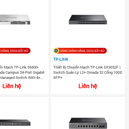
 HÃNG, COCQ ĐẦY ĐỦ
HÀNG CHÍNH HÃNG, COCQ ĐẦY ĐỦ
TP-LINK
yển Mạch TP-Link S6500-
Thiết Bị Chuyển Mạch TP-Link SX3032F |
da Campus 24-Port Gigabit
Switch Quản Lý L2+ Omada 32 Cổng 10GE
 Managed Switch With 4×
SFP+
Liên hệ
Liên hệ