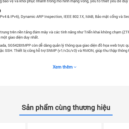
bảo vệ và khôi phục nhanh trong mô hình mạng vòng, yếu tố thiết yếu để duy t
o
(IPv4 & IPv6), Dynamic ARP Inspection, IEEE 802.1X, MAB, Bảo mật cổng và Sec
 trung trên nền tảng đám mây và các tính năng như Triển khai không chạm (ZT
 một giao diện duy nhất.
da, SG5428XMPP còn dễ dàng quản lý thông qua giao diện đồ họa web trực quan
 SSH. Thiết bị cũng hỗ trợ SNMP (v1/v2c/v3) và RMON, giúp thu thập thông tin
Xem thêm
Sản phẩm cùng thương hiệu