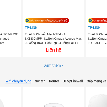
HÀNG CHÍNH HÃNG, COCQ ĐẦY ĐỦ
CHÍNH HÃNG
TP-LINK
TP-LINK
ink SG3428XF
Thiết Bị Chuyển Mạch TP-Link
Thiết Bị Chuy
anaged
SX3832MPP | Switch Omada Access Max
Switch Omad
lots
32 Cổng 10GE Tích Hợp 24 Cổng PoE++
10GBASE-T V
Liên hệ
Xem thêm
Wifi chuyên dụng
Switch
Router
UTM/Firewall
Cáp mạng và 