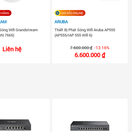
H HÃNG
GIÁ SỐC ONLINE
EAM
ARUBA
 Sóng Wifi Grandstream
Thiết Bị Phát Sóng Wifi Aruba AP555
N 7665)
(AP555/IAP 555 Wifi 6)
7.600.000 ₫
-13.16%
Liên hệ
6.600.000 ₫