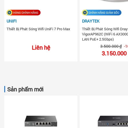
HÀNG CHÍNH HÃNG
CHÍNH HÃNG GIẢM SỐC
UNIFI
DRAYTEK
Thiết Bị Phát Sóng Wifi UniFi 7 Pro Max
Thiết Bị Phát Sóng Wifi Dra
VigorAP962C (WiFi 6 AX3000
LAN PoE+ 2.5Gbps)
3.500.000 ₫
-
Liên hệ
3.150.000
Sản phẩm mới