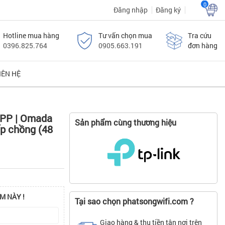
0
Đăng nhập
Đăng ký
Hotline mua hàng
Tư vấn chọn mua
Tra cứu
0396.825.764
0905.663.191
đơn hàng
IÊN HỆ
MPP | Omada
Sản phẩm cùng thương hiệu
p chồng (48
M NÀY !
Tại sao chọn phatsongwifi.com ?
Giao hàng & thu tiền tận nơi trên