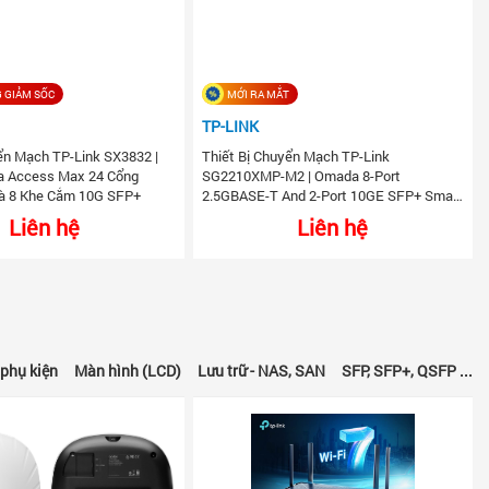
 GIẢM SỐC
MỚI RA MẮT
TP-LINK
ển Mạch TP-Link SX3832 |
Thiết Bị Chuyển Mạch TP-Link
a Access Max 24 Cổng
SG2210XMP-M2 | Omada 8-Port
à 8 Khe Cắm 10G SFP+
2.5GBASE-T And 2-Port 10GE SFP+ Smart
Switch With 8-Port PoE+
Liên hệ
Liên hệ
phụ kiện
Màn hình (LCD)
Lưu trữ - NAS, SAN
SFP, SFP+, QSFP ...