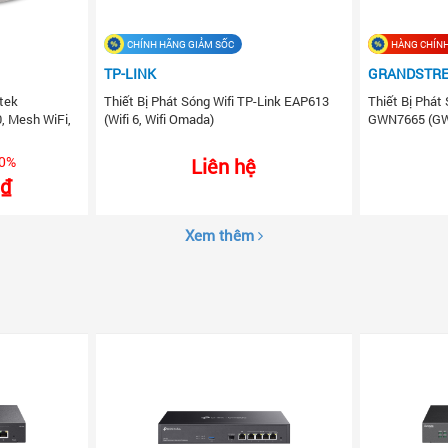
CHÍNH HÃNG GIẢM SỐC
HÀNG CHÍN
TP-LINK
GRANDSTR
ytek
Thiết Bị Phát Sóng Wifi TP-Link EAP613
Thiết Bị Phát
, Mesh WiFi,
(Wifi 6, Wifi Omada)
GWN7665 (GW
10%
Liên hệ
 ₫
Xem thêm