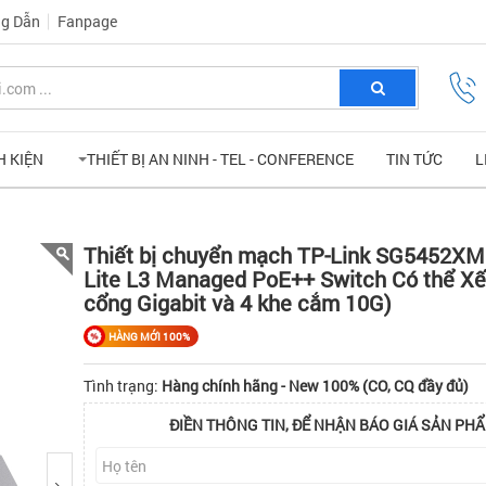
g Dẫn
Fanpage
H KIỆN
THIẾT BỊ AN NINH - TEL - CONFERENCE
TIN TỨC
L
Thiết bị chuyển mạch TP-Link SG5452X
Lite L3 Managed PoE++ Switch Có thể Xế
cổng Gigabit và 4 khe cắm 10G)
HÀNG MỚI 100%
Tình trạng:
Hàng chính hãng - New 100% (CO, CQ đầy đủ)
ĐIỀN THÔNG TIN, ĐỂ NHẬN BÁO GIÁ SẢN PHẨ