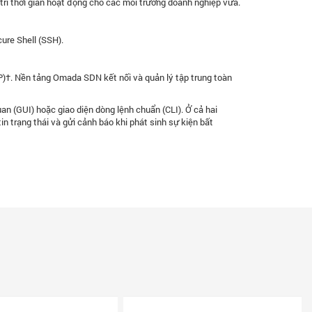
rì thời gian hoạt động cho các môi trường doanh nghiệp vừa.
ure Shell (SSH).
P)†. Nền tảng Omada SDN kết nối và quản lý tập trung toàn
 (GUI) hoặc giao diện dòng lệnh chuẩn (CLI). Ở cả hai
 trạng thái và gửi cảnh báo khi phát sinh sự kiện bất