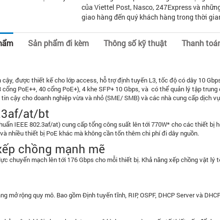
của Viettel Post, Nasco, 247Express và những
giao hàng đến quý khách hàng trong thời gia
phẩm
Sản phẩm đi kèm
Thông số kỹ thuật
Thanh toá
y, được thiết kế cho lớp access, hỗ trợ định tuyến L3, tốc độ có dây 10 Gbps 
8 cổng PoE++, 40 cổng PoE+), 4 khe SFP+ 10 Gbps, và có thể quản lý tập trung
tin cậy cho doanh nghiệp vừa và nhỏ (SME/ SMB) và các nhà cung cấp dịch vụ 
3af/at/bt
ẩn IEEE 802.3af/at) cung cấp tổng công suất lên tới 770W* cho các thiết bị hỗ
 và nhiều thiết bị PoE khác mà không cần tốn thêm chi phí đi dây nguồn.
g xếp chồng mạnh mẽ
c chuyển mạch lên tới 176 Gbps cho mỗi thiết bị. Khả năng xếp chồng vật lý tối
dàng mở rộng quy mô. Bao gồm Định tuyến tĩnh, RIP, OSPF, DHCP Server và DHC