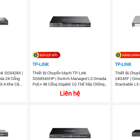
GIÁ CỰC SỐC
HÀNG CHÍNH
TP-LINK
TP-LINK
nk SG5428X |
Thiết Bị Chuyển Mạch TP-Link
Thiết Bị Chu
ada 24 Cổng
SG6654XHP | Switch Managed L3 Omada
24G4XF | Oma
ới 4 Khe Cắm
PoE+ 48 Cổng Gigabit Có Thể Xếp Chồng
Stackable L3
Với 6 Khe Cắm 10G
10G Slots
Liên hệ