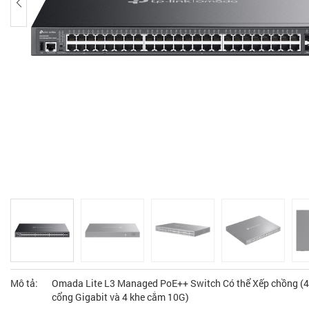
Mô tả:
Omada Lite L3 Managed PoE++ Switch Có thể Xếp chồng (
cổng Gigabit và 4 khe cắm 10G)