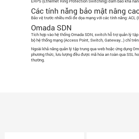
ERPS (Ethernet Ring Protection Switching) đảm bảo khả năng 
Các tính năng bảo mật nâng ca
Bảo vệ trước nhiều mối đe dọa mạng với các tính năng: ACL 
Omada SDN
Tích hợp vào hệ thống Omada SDN, switch hỗ trợ quản lý tập
bộ hệ thống mạng (Access Point, Switch, Gateway...) chỉ trên
Ngoài khả năng quản lý tập trung qua web hoặc ứng dụng Oma
phương thức, lưu lượng đều được mã hóa an toàn qua SSL hoặc
thường.