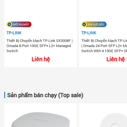
MỚI RA MẮT
GIÁ CỰC SỐC
TP-LINK
TP-LINK
Thiết Bị Chuyển Mạch TP-Link SX3008F |
Thiết Bị Chuyển Mạch TP-L
Omada 8-Port 10GE SFP+ L2+ Managed
| Omada 24-Port SFP L2+ M
Switch
Switch With 4 10GE SFP+ S
Liên hệ
Liên hệ
Sản phẩm bán chạy (Top sale)