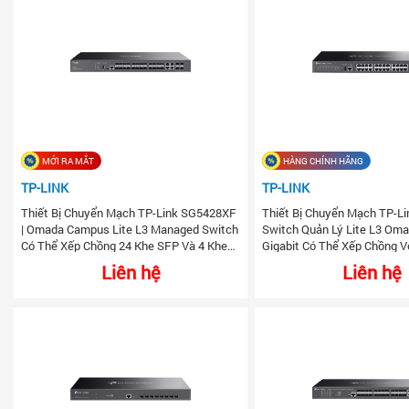
MỚI RA MẮT
HÀNG CHÍNH HÃNG
TP-LINK
TP-LINK
Thiết Bị Chuyển Mạch TP-Link SG5428XF
Thiết Bị Chuyển Mạch TP-Li
| Omada Campus Lite L3 Managed Switch
Switch Quản Lý Lite L3 Om
Có Thể Xếp Chồng 24 Khe SFP Và 4 Khe
Gigabit Có Thể Xếp Chồng V
10 Gbps SFP+
10G
Liên hệ
Liên hệ