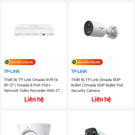
GIÁ SỐC ONLINE
GIÁ SỐC ONLINE
TP-LINK
TP-LINK
Thiết Bị TP-Link Omada NVR16-
Thiết Bị TP-Link Omada 5MP
8P-2T | Omada 8-Port PoE+
Bullet | Omada 5MP Bullet PoE
Network Video Recorder With 2TB
Security Camera
HDD, Up To 16 Channel
Liên hệ
Liên hệ