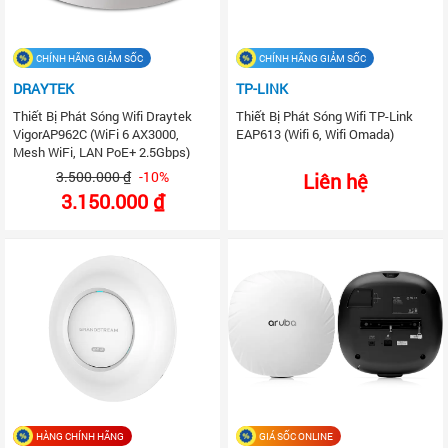
CHÍNH HÃNG GIẢM SỐC
CHÍNH HÃNG GIẢM SỐC
DRAYTEK
TP-LINK
Thiết Bị Phát Sóng Wifi Draytek
Thiết Bị Phát Sóng Wifi TP-Link
VigorAP962C (WiFi 6 AX3000,
EAP613 (Wifi 6, Wifi Omada)
Mesh WiFi, LAN PoE+ 2.5Gbps)
3.500.000 ₫
-10%
Liên hệ
3.150.000 ₫
HÀNG CHÍNH HÃNG
GIÁ SỐC ONLINE