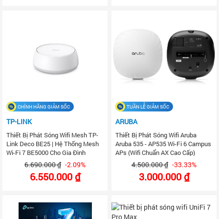
CHÍNH HÃNG GIẢM SỐC
TUẦN LỄ GIẢM SỐC
TP-LINK
ARUBA
Thiết Bị Phát Sóng Wifi Mesh TP-
Thiết Bị Phát Sóng Wifi Aruba
Link Deco BE25 | Hệ Thống Mesh
Aruba 535 - AP535 Wi-Fi 6 Campus
Wi-Fi 7 BE5000 Cho Gia Đình
APs (Wifi Chuẩn AX Cao Cấp)
6.690.000 ₫
-2.09%
4.500.000 ₫
-33.33%
6.550.000 ₫
3.000.000 ₫