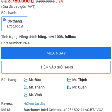
3.750.000 ₫
Giá:
3.900.000 ₫
-3.9%
(Giá đã bao gồm VAT)
Bảo hành:
36 tháng
3.750.000 ₫
Tình trạng:
Hàng chính hãng, new 100%, fullbox
Part Number:
PN40
MUA NGAY
THÊM VÀO GIỎ HÀNG
Bán hàng:
Mr. Đức
Mr. Thịnh
Mr. Thành
Mr. Quan
Mr. Vinh
Review:
Xem tại đây
Mô tả:
Barebone/ Intel Celeron J4025/ 802.11AC,BT/ VGA