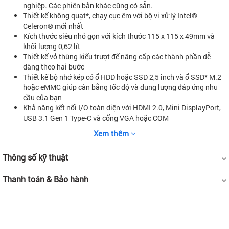
nghiệp. Các phiên bản khác cũng có sẵn.
Thiết kế không quạt*, chạy cực êm với bộ vi xử lý Intel®
Celeron® mới nhất
Kích thước siêu nhỏ gọn với kích thước 115 x 115 x 49mm và
khối lượng 0,62 lít
Thiết kế vỏ thùng kiểu trượt để nâng cấp các thành phần dễ
dàng theo hai bước
Thiết kế bộ nhớ kép có ổ HDD hoặc SSD 2,5 inch và ổ SSD* M.2
hoặc eMMC giúp cân bằng tốc độ và dung lượng đáp ứng nhu
cầu của bạn
Khả năng kết nối I/O toàn diện với HDMI 2.0, Mini DisplayPort,
USB 3.1 Gen 1 Type-C và cổng VGA hoặc COM
Độ tin cậy 24/7: Được thử nghiệm rộng rãi nhằm đảm bảo độ tin
Xem thêm
cậy lâu dài
*Thiết kế không quạt chỉ khả dụng trên các model được chọn
Thông số kỹ thuật
*Hỗ trợ kết nối M.2 có thể khác nhau tùy theo sản phẩm
Thanh toán & Bảo hành