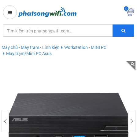
0
Máy chủ - Máy trạm - Linh kiện
Workstation - MINI PC
Máy trạm/Mini PC Asus