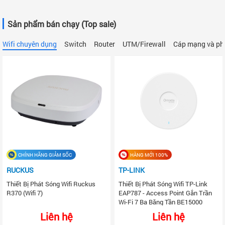
Sản phẩm bán chạy (Top sale)
Wifi chuyên dụng
Switch
Router
UTM/Firewall
Cáp mạng và ph
CHÍNH HÃNG GIẢM SỐC
HÀNG MỚI 100%
RUCKUS
TP-LINK
Thiết Bị Phát Sóng Wifi Ruckus
Thiết Bị Phát Sóng Wifi TP-Link
R370 (Wifi 7)
EAP787 - Access Point Gắn Trần
Wi-Fi 7 Ba Băng Tần BE15000
Liên hệ
Liên hệ