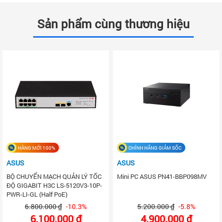
Sản phẩm cùng thương hiệu
HÀNG MỚI 100%
CHÍNH HÃNG GIẢM SỐC
ASUS
ASUS
BỘ CHUYỂN MẠCH QUẢN LÝ TỐC
Mini PC ASUS PN41-BBP098MV
ĐỘ GIGABIT H3C LS-5120V3-10P-
PWR-LI-GL (Half PoE)
6.800.000 ₫
-10.3%
5.200.000 ₫
-5.8%
6.100.000 ₫
4.900.000 ₫