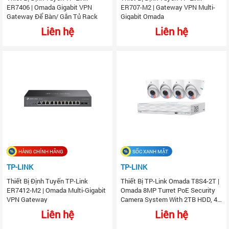
ER7406 | Omada Gigabit VPN
ER707-M2 | Gateway VPN Multi-
Gateway Để Bàn/ Gắn Tủ Rack
Gigabit Omada
Liên hệ
Liên hệ
HÀNG CHÍNH HÃNG
SỐC XANH MẶT
TP-LINK
TP-LINK
Thiết Bị Định Tuyến TP-Link
Thiết Bị TP-Link Omada T8S4-2T |
ER7412-M2 | Omada Multi-Gigabit
Omada 8MP Turret PoE Security
VPN Gateway
Camera System With 2TB HDD, 4
Cameras With 16-Channel NVR
Liên hệ
Liên hệ